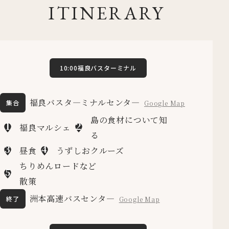
ITINERARY
10:00福良バスターミナル
福良バスタ―ミナルセンタ―
集合
Google Map
島の食材について知
1
2
福良マルシェ
る
3
4
昼食
うずしおクルーズ
ちりめんロードなど
5
散策
洲本高速バスセンタ―
終了
Google Map