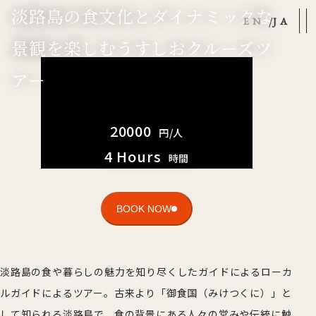
淡路島の食文化とダイナミックな
EN
JA
景観を楽しむうすしおクルーズツ
アー
20000
円/人
4 Hours
時間
BOOK NOW
淡路島の食や暮らしの魅力を知り尽くしたガイドによるローカ
ルガイドによるツアー。古来より「御食国（みけつくに）」と
して知られる淡路島で、食の背景にある人々の営みや伝統に触